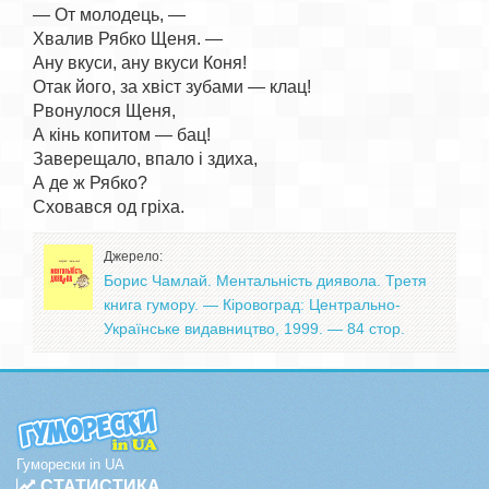
— От молодець, —

Хвалив Рябко Щеня. —

Ану вкуси, ану вкуси Коня!

Отак його, за хвіст зубами — клац!

Рвонулося Щеня,

А кінь копитом — бац!

Заверещало, впало і здиха,

А де ж Рябко?

Джерело:
Борис Чамлай. Ментальність диявола. Третя
книга гумору. — Кіровоград: Центрально-
Українське видавництво, 1999. — 84 стор.
Гуморески in UA
СТАТИСТИКА