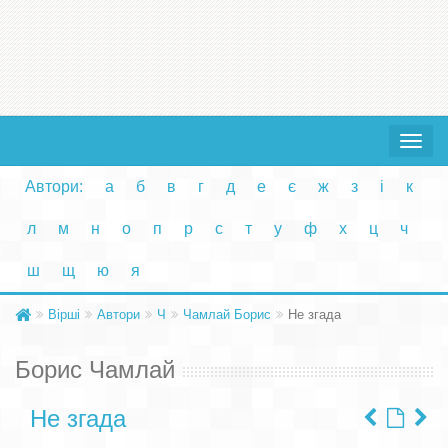
Toggle
navigat
Автори:
а
б
в
г
д
е
є
ж
з
і
к
л
м
н
о
п
р
с
т
у
ф
х
ц
ч
ш
щ
ю
я
Вірші
Автори
Ч
Чамлай Борис
Не згада
Борис Чамлай
Не згада