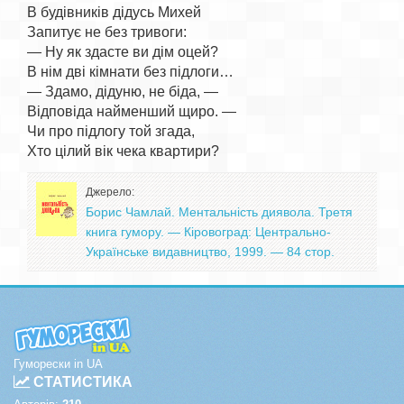
В будівників дідусь Михей

Запитує не без тривоги:

— Ну як здасте ви дім оцей?

В нім дві кімнати без підлоги…

— Здамо, дідуню, не біда, —

Відповіда найменший щиро. —

Чи про підлогу той згада,

Джерело:
Борис Чамлай. Ментальність диявола. Третя
книга гумору. — Кіровоград: Центрально-
Українське видавництво, 1999. — 84 стор.
Гуморески in UA
СТАТИСТИКА