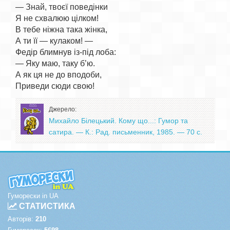
— Знай, твоєї поведінки

Я не схвалюю цілком!

В тебе ніжна така жінка,

А ти її — кулаком! —

Федір блимнув із-під лоба:

— Яку маю, таку б’ю.

А як ця не до вподоби,

Джерело:
Михайло Білецький. Кому що...: Гумор та
сатира. — К.: Рад. письменник, 1985. — 70 с.
Гуморески in UA
СТАТИСТИКА
Авторів:
210