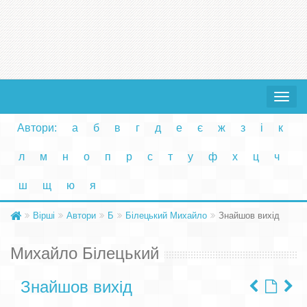
Toggle
navigat
Автори:
а
б
в
г
д
е
є
ж
з
і
к
л
м
н
о
п
р
с
т
у
ф
х
ц
ч
ш
щ
ю
я
Вірші
Автори
Б
Білецький Михайло
Знайшов вихід
Михайло Білецький
Знайшов вихід