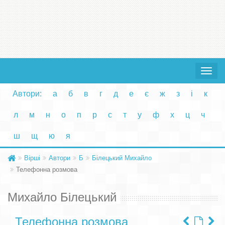
Toggle
navigat
Автори:
а
б
в
г
д
е
є
ж
з
і
к
л
м
н
о
п
р
с
т
у
ф
х
ц
ч
ш
щ
ю
я
Вірші
Автори
Б
Білецький Михайло
Телефонна розмова
Михайло Білецький
Телефонна розмова