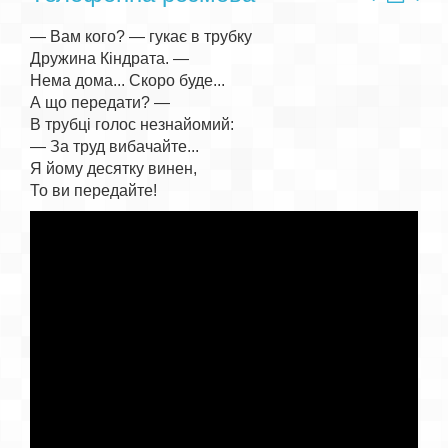
— Вам кого? — гукає в трубку

Дружина Кіндрата. —

Нема дома... Скоро буде...

А що передати? —

В трубці голос незнайомий:

— За труд вибачайте...

Я йому десятку винен,
