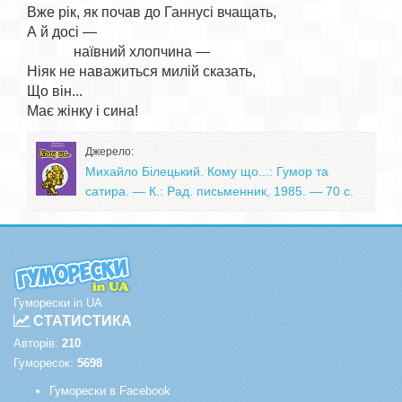
Вже рік, як почав до Ганнусі вчащать,

А й досі —

             наївний хлопчина —

Ніяк не наважиться милій сказать,

Що він...

Джерело:
Михайло Білецький. Кому що...: Гумор та
сатира. — К.: Рад. письменник, 1985. — 70 с.
Гуморески in UA
СТАТИСТИКА
Авторів:
210
Гуморесок:
5698
Гуморески в Facebook