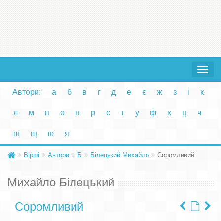
Toggle
navigat
Автори:
а
б
в
г
д
е
є
ж
з
і
к
л
м
н
о
п
р
с
т
у
ф
х
ц
ч
ш
щ
ю
я
Вірші
Автори
Б
Білецький Михайло
Соромливий
Михайло Білецький
Соромливий