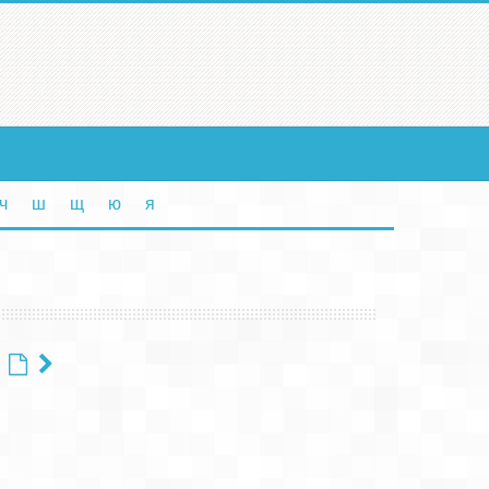
ч
ш
щ
ю
я