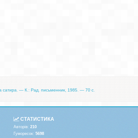
а сатира. — К.: Рад. письменник, 1985. — 70 с.
СТАТИСТИКА
Авторів:
210
Гуморесок:
5698