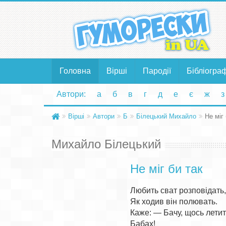
Головна
Вірші
Пародії
Бібліогра
Автори:
а
б
в
г
д
е
є
ж
з
Вірші
Автори
Б
Білецький Михайло
Не міг 
Михайло Білецький
Не міг би так
Любить сват розповідать,
Як ходив він полювать.

Каже: — Бачу, щось летить.
Бабах!
