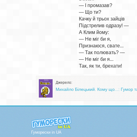
— І промазав?

— Що ти?

Качку й трьох зайців

Підстрелив одразу! —

А Клим йому:

— Не міг би я,

Признаюся, свате...

— Так полювать? —

— Не міг би я...

Джерело:
Михайло Білецький. Кому що...: Гумор т
Гуморески in UA