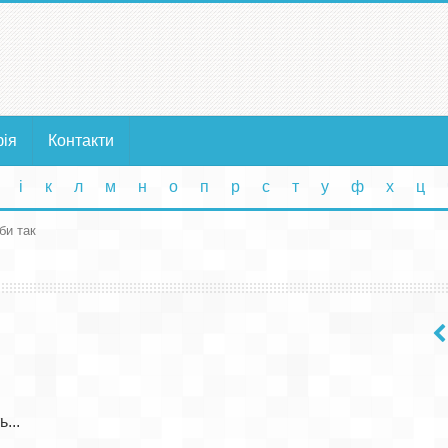
фія
Контакти
і
к
л
м
н
о
п
р
с
т
у
ф
х
ц
би так


..
