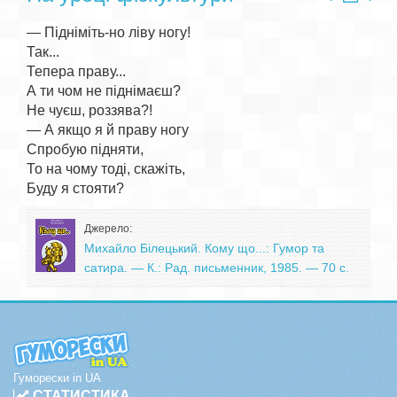
— Підніміть-но ліву ногу!

Так...

Тепера праву...

А ти чом не піднімаєш?

Не чуєш, роззява?!

— А якщо я й праву ногу

Спробую підняти,

То на чому тоді, скажіть,

Джерело:
Михайло Білецький. Кому що...: Гумор та
сатира. — К.: Рад. письменник, 1985. — 70 с.
Гуморески in UA
СТАТИСТИКА