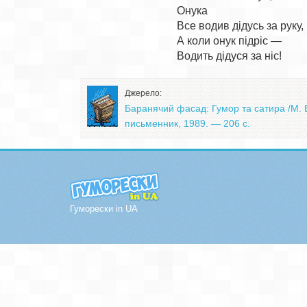
Онука

Все водив дідусь за руку,

А коли онук підріс —

Джерело:
Баранячий фасад: Гумор та сатира /М. Б
письменник, 1989. — 206 с.
Гуморески in UA