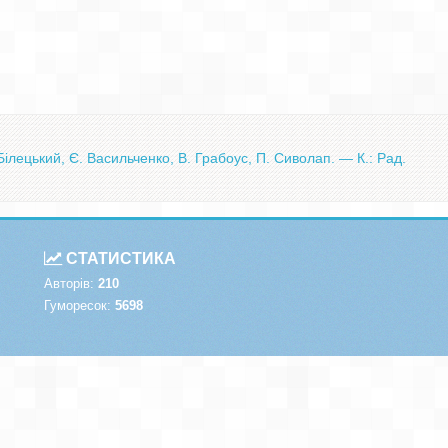
ілецький, Є. Васильченко, В. Грабоус, П. Сиволап. — К.: Рад.
СТАТИСТИКА
Авторів:
210
Гуморесок:
5698