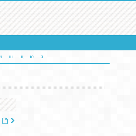
ч
ш
щ
ю
я