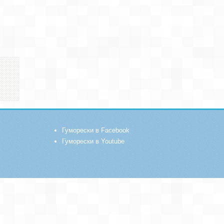
Гуморески в Facebook
Гуморески в Youtube