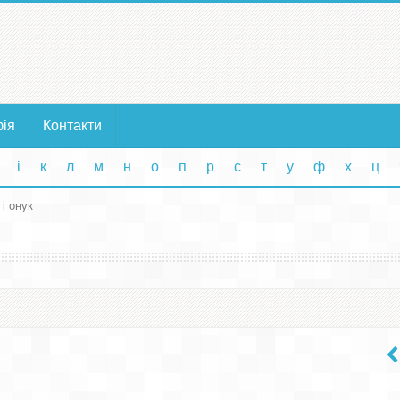
фія
Контакти
і
к
л
м
н
о
п
р
с
т
у
ф
х
ц
 і онук