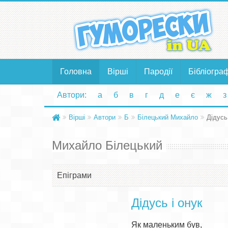
Головна
Вірші
Пародії
Бібліогра
Автори:
а
б
в
г
д
е
є
ж
з
Вірші
Автори
Б
Білецький Михайло
Дідусь
Михайло Білецький
Епіграми
Дідусь і онук
Як маленьким був,
