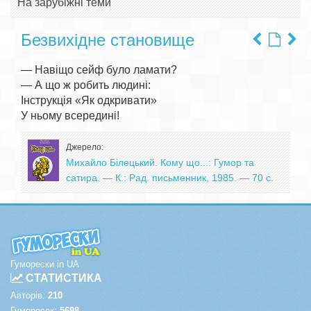
На зарубіжні теми
Безвихідне становище
— Навіщо сейф було ламати?

— А що ж робить людині:

Інструкція «Як одкривати»

Джерело:
Михайло Білецький. Кому що...: Гумор та
сатира. — К.: Рад. письменник, 1985. — 70 с.
Гуморески in UA
СТАТИСТИКА
Авторів:
210
Гуморесок:
5698