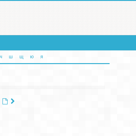
ч
ш
щ
ю
я