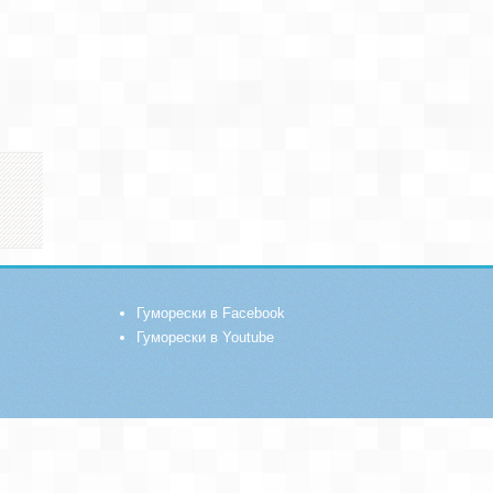
Гуморески в Facebook
Гуморески в Youtube