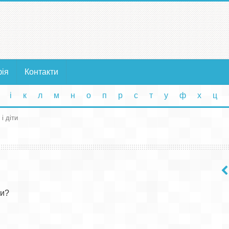
фія
Контакти
і
к
л
м
н
о
п
р
с
т
у
ф
х
ц
і діти
и?
