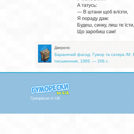
А татусь:

— В штани щоб влізти,

Я пораду дам:

Будеш, синку, лиш те їсти,
Джерело:
Баранячий фасад: Гумор та сатира /М. Б
письменник, 1989. — 206 с.
Гуморески in UA