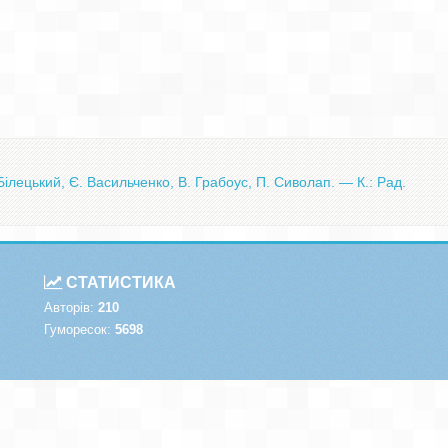


ілецький, Є. Васильченко, В. Грабоус, П. Сиволап. — К.: Рад.
СТАТИСТИКА
Авторів:
210
Гуморесок:
5698